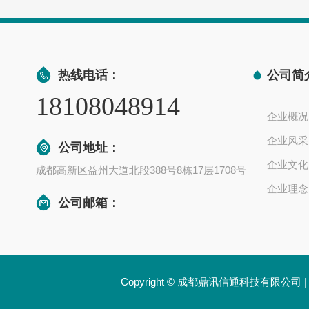
热线电话：
公司简
18108048914
企业概况
企业风采
公司地址：
企业文化
成都高新区益州大道北段388号8栋17层1708号
企业理念
公司邮箱：
Copyright © 成都鼎讯信通科技有限公司 