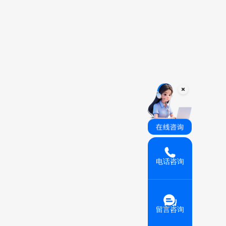
电话咨询
留言咨询