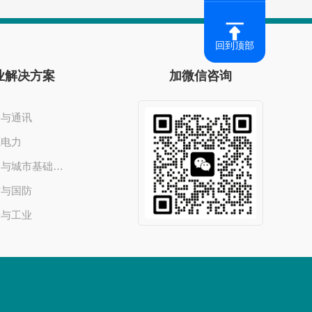
回到顶部
业解决方案
加微信咨询
络与通讯
源电力
交通与城市基础设施
防与国防
研与工业