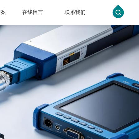
方案
在线留言
联系我们