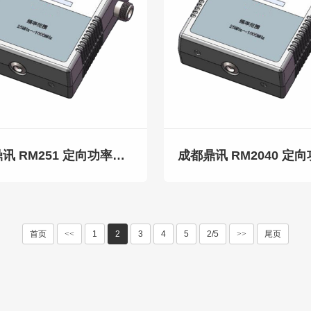
成都鼎讯 RM251 定向功率传感器 射频功率计配套传感器
首页
<<
1
2
3
4
5
2/5
>>
尾页