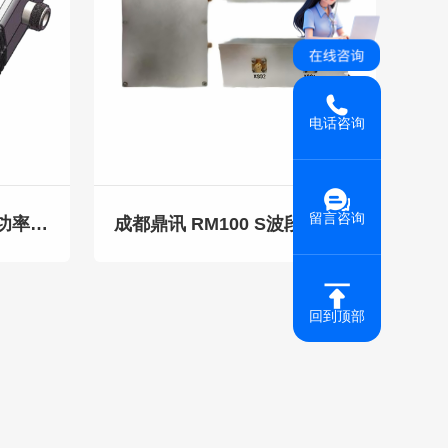
电话咨询
留言咨询
成都鼎讯 RM2040 定向功率传感器 射频功率计配套传感器
成都鼎讯 RM100 S波段在线功率计（模块）
回到顶部