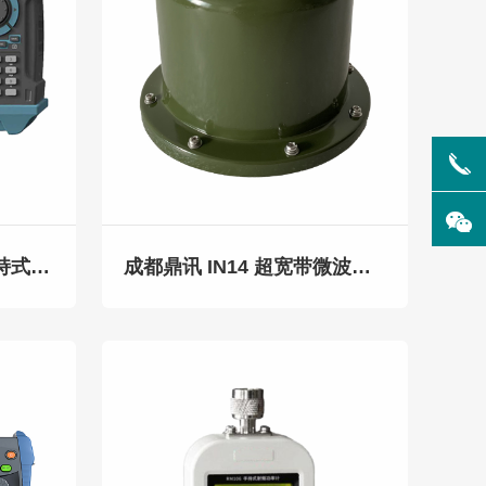
成都鼎讯 DXL-400E 手持式频谱分析仪 9KHz-4.5GHz 多功能无线信号侦测定位分析仪
成都鼎讯 IN14 超宽带微波全向监测天线