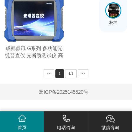
杨坤
成都鼎讯 G系列 多功能光
缆普查仪 光断缆测试仪 高
性能敲缆仪
<<
1
1/1
>>
蜀ICP备2025145520号
首页
电话咨询
微信咨询