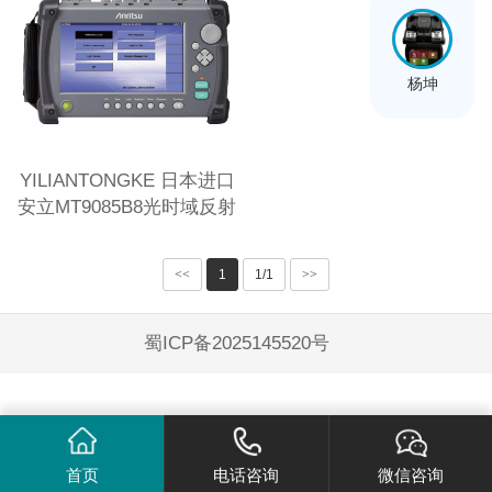
杨坤
YILIANTONGKE 日本进口
安立MT9085B8光时域反射
仪OTDR
<<
1
1/1
>>
蜀ICP备2025145520号
首页
电话咨询
微信咨询