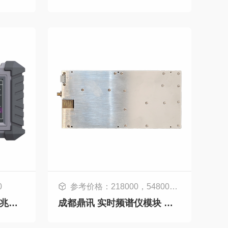
0
参考价格：218000，54800，69800，79800，128000，168000
成都鼎讯 SZT-3000A 万兆以太网测试仪 数据线路测量
成都鼎讯 实时频谱仪模块 鼎讯信通 DXMP-B系列 80M带宽