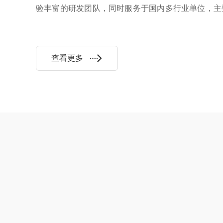
验丰富的研发团队，同时服务于国内多行业单位，主
路、银行、石油石化、军队、科研高校、电力等。公
化，以客户和产品需求为导向，不断追求卓越，不断创新
查看更多