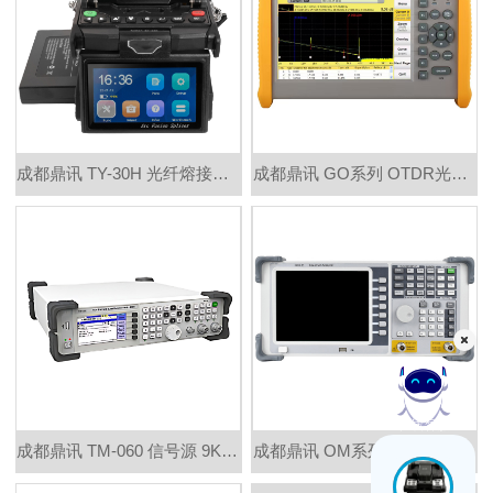
成都鼎讯 TY-30H 光纤熔接机四马达 高性能触摸+按键操作 FTTH优选
成都鼎讯 GO系列 OTDR光时域反射仪 100公里测量 骨干城域光网络施工运维
在线客服
成都鼎讯 TM-060 信号源 9KHz-6GHz 信号发生器 射频信号源
成都鼎讯 OM系列 台式频谱分析仪