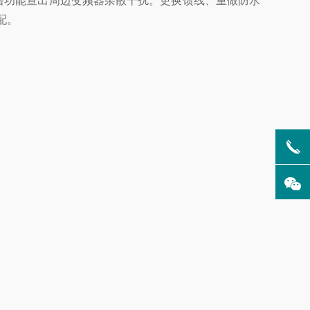
频谱功能查出周边变频器杂散干扰。更换馈线、重做防水
配。