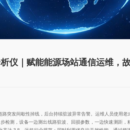
综合分析仪｜赋能能源场站通信运维
回传链路突发间歇性掉线，后台持续驻波异常告警。运维人员使用
检测，设备一边测出线路驻波、回损参数，一边快速测距，精准定位