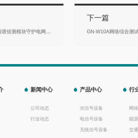
下一篇
破解能源射频干扰难题！鼎讯DX-SZ5000系列频谱侦测模块守护电网安全运行
GN-W10A网络综合
介
新闻中心
产品中心
行
公司动态
光信号设备
网
行业动态
电信号设备
能
无线信号设备