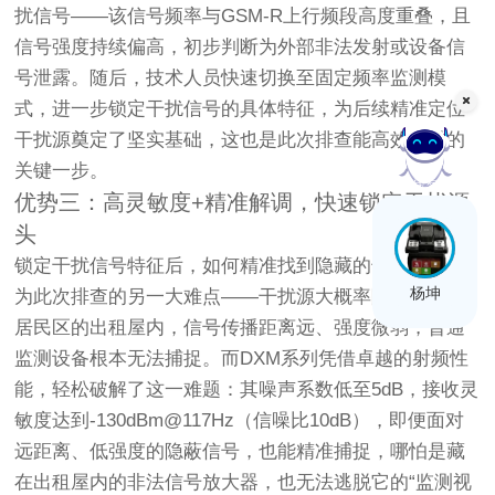
扰信号——该信号频率与GSM-R上行频段高度重叠，且
信号强度持续偏高，初步判断为外部非法发射或设备信
号泄露。随后，技术人员快速切换至固定频率监测模
式，进一步锁定干扰信号的具体特征，为后续精准定位
干扰源奠定了坚实基础，这也是此次排查能高效推进的
关键一步。
在线客服
优势三：高灵敏度+精准解调，快速锁定干扰源
头
锁定干扰信号特征后，如何精准找到隐藏的干扰源，成
杨坤
为此次排查的另一大难点——干扰源大概率隐藏在周边
居民区的出租屋内，信号传播距离远、强度微弱，普通
监测设备根本无法捕捉。而DXM系列凭借卓越的射频性
能，轻松破解了这一难题：其噪声系数低至5dB，接收灵
敏度达到-130dBm@117Hz（信噪比10dB），即便面对
远距离、低强度的隐蔽信号，也能精准捕捉，哪怕是藏
在出租屋内的非法信号放大器，也无法逃脱它的“监测视