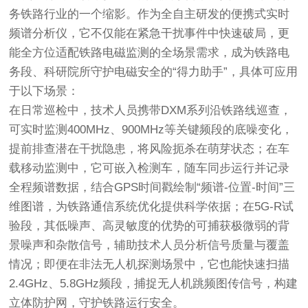
务铁路行业的一个缩影。作为全自主研发的便携式实时
频谱分析仪，它不仅能在紧急干扰事件中快速破局，更
能全方位适配铁路电磁监测的全场景需求，成为铁路电
务段、科研院所守护电磁安全的“得力助手”，具体可应用
于以下场景：
在日常巡检中，技术人员携带DXM系列沿铁路线巡查，
可实时监测400MHz、900MHz等关键频段的底噪变化，
提前排查潜在干扰隐患，将风险扼杀在萌芽状态；在车
载移动监测中，它可嵌入检测车，随车同步运行并记录
全程频谱数据，结合GPS时间戳绘制“频谱-位置-时间”三
维图谱，为铁路通信系统优化提供科学依据；在5G-R试
验段，其低噪声、高灵敏度的优势的可捕获极微弱的背
景噪声和杂散信号，辅助技术人员分析信号质量与覆盖
情况；即便在非法无人机探测场景中，它也能快速扫描
2.4GHz、5.8GHz频段，捕捉无人机跳频图传信号，构建
立体防护网，守护铁路运行安全。