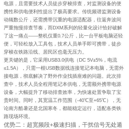
电源，且需要技术人员徒步穿梭排查，对监测设备的便
携性和供电便利性提出了极高要求。传统频谱监测设备
动辄数公斤，还需携带沉重的电源适配器，往返奔波间
严重拖慢排查节奏，而DXM系列的轻量化设计恰好破解
了这一痛点——整机仅重0.7公斤，比一台平板电脑还轻
便，可轻松放入工具包，技术人员单手即可携带，徒步
穿梭在铁路沿线、居民区也毫无压力。
更关键的是，它采用USB3.0供电（DC 5V±5%，电流
≤1.5A），只需一根USB数据线连接笔记本电脑，无需外
接电源，彻底解决了野外作业找插座难的问题。此次排
查中，技术人员全程用笔记本供电，无需额外携带电源
设备，大幅提升了移动排查效率，为快速处置争取了宝
贵时间。同时，其宽温工作范围（-40℃至+65℃），无
论南方酷暑还是北国寒冬，都能稳定运行，适配各类铁
路现场环境。
优势二：超宽频段+极速扫描，干扰信号无处遁