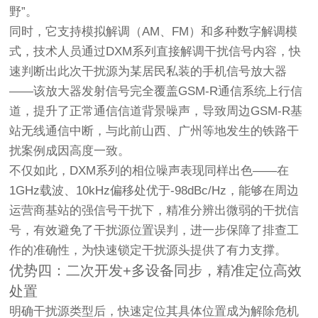
野”。
同时，它支持模拟解调（AM、FM）和多种数字解调模
式，技术人员通过DXM系列直接解调干扰信号内容，快
速判断出此次干扰源为某居民私装的手机信号放大器
——该放大器发射信号完全覆盖GSM-R通信系统上行信
道，提升了正常通信信道背景噪声，导致周边GSM-R基
站无线通信中断，与此前山西、广州等地发生的铁路干
扰案例成因高度一致。
不仅如此，DXM系列的相位噪声表现同样出色——在
1GHz载波、10kHz偏移处优于-98dBc/Hz，能够在周边
运营商基站的强信号干扰下，精准分辨出微弱的干扰信
号，有效避免了干扰源位置误判，进一步保障了排查工
作的准确性，为快速锁定干扰源头提供了有力支撑。
优势四：二次开发+多设备同步，精准定位高效
处置
明确干扰源类型后，快速定位其具体位置成为解除危机